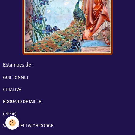
de
Estampes
:
GUILLONNET
CHIALIVA
EDOUARD DETAILLE
(cliché)
W.m DE LEFTWICH-DODGE